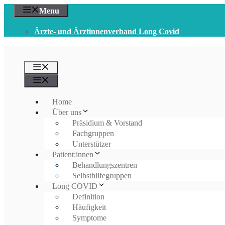
Zum
Menu
Inhalt
springen
Ärzte- und Ärztinnenverband Long Covid
Menü
Menü
Home
Über uns
Präsidium & Vorstand
Fachgruppen
Unterstützer
Patient:innen
Behandlungszentren
Selbsthilfegruppen
Long COVID
Definition
Häufigkeit
Symptome