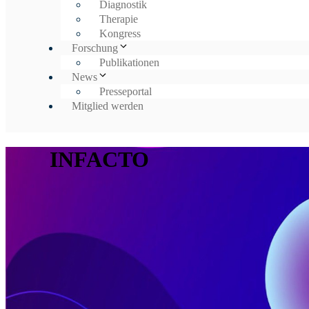
Diagnostik
Therapie
Kongress
Forschung
Publikationen
News
Presseportal
Mitglied werden
INFACTO