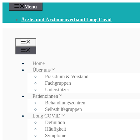
Zum
Menu
Inhalt
springen
Ärzte- und Ärztinnenverband Long Covid
Menü
Menü
Home
Über uns
Präsidium & Vorstand
Fachgruppen
Unterstützer
Patient:innen
Behandlungszentren
Selbsthilfegruppen
Long COVID
Definition
Häufigkeit
Symptome