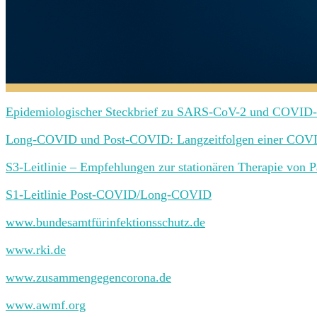
Epidemiologischer Steckbrief zu SARS-CoV-2 und COVID
Long-COVID und Post-COVID: Langzeitfolgen einer COV
S3-Leitlinie – Empfehlungen zur stationären Therapie von
S1-Leitlinie Post-COVID/Long-COVID
www.bundesamtfürinfektionsschutz.de
www.rki.de
www.zusammengegencorona.de
www.awmf.org