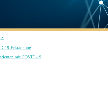
-19
ID-19-Erkrankung
 Patienten mit COVID-19